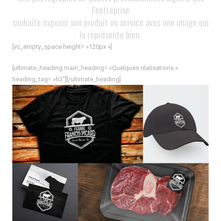
l’entreprise
souhaite exposer son produit ou service avec une image qui
la représente bien.
[vc_empty_space height= »120px »]
[ultimate_heading main_heading= »Quelques réalisations »
heading_tag= »h3″][/ultimate_heading]