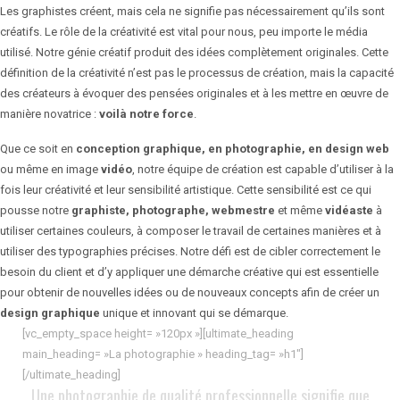
Les graphistes créent, mais cela ne signifie pas nécessairement qu’ils sont
créatifs. Le rôle de la créativité est vital pour nous, peu importe le média
utilisé. Notre génie créatif produit des idées complètement originales. Cette
définition de la créativité n’est pas le processus de création, mais la capacité
des créateurs à évoquer des pensées originales et à les mettre en œuvre de
manière novatrice :
voilà notre force
.
Que ce soit en
conception graphique, en photographie, en design web
ou même en image
vidéo
, notre équipe de création est capable d’utiliser à la
fois leur créativité et leur sensibilité artistique. Cette sensibilité est ce qui
pousse notre
graphiste, photographe, webmestre
et même
vidéaste
à
utiliser certaines couleurs, à composer le travail de certaines manières et à
utiliser des typographies précises. Notre défi est de cibler correctement le
besoin du client et d’y appliquer une démarche créative qui est essentielle
pour obtenir de nouvelles idées ou de nouveaux concepts afin de créer un
design graphique
unique et innovant qui se démarque.
[vc_empty_space height= »120px »][ultimate_heading
main_heading= »La photographie » heading_tag= »h1″]
[/ultimate_heading]
Une photographie de qualité professionnelle signifie que