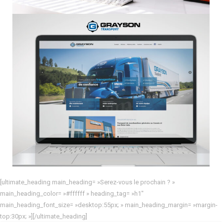
[ultimate_heading main_heading= »Serez-vous le prochain ? »
main_heading_color= »#ffffff » heading_tag= »h1″
main_heading_font_size= »desktop:55px; » main_heading_margin= »margin-
top:30px; »][/ultimate_heading]