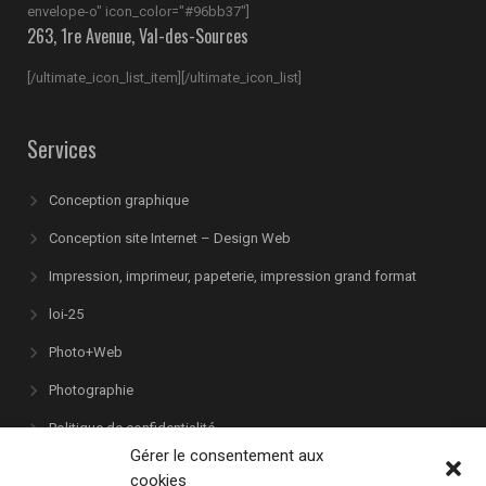
envelope-o" icon_color="#96bb37"]
263, 1re Avenue, Val-des-Sources
[/ultimate_icon_list_item][/ultimate_icon_list]
Services
Conception graphique
Conception site Internet – Design Web
Impression, imprimeur, papeterie, impression grand format
loi-25
Photo+Web
Photographie
Politique de confidentialité
Gérer le consentement aux
Politique relative aux cookies
cookies